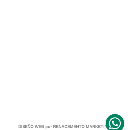
Contacto
info@escueladeexorcistaseuropa.com
+34 622574019
Redes Sociales
Legales
Avisos Legales, Política de Privacidad, 
Política de Cookies.
DISEÑO WEB por 
RENACEMENTO MARKETING 