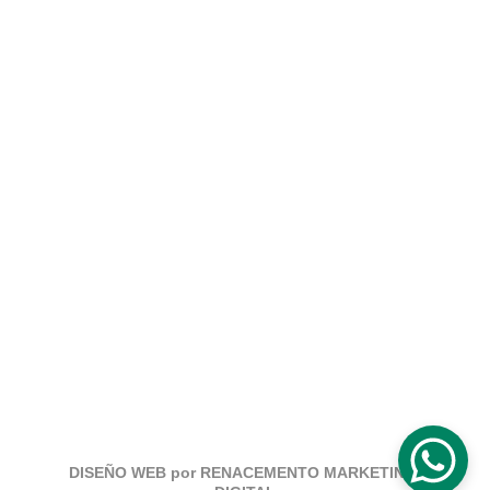
Contacto
info@escueladeexorcistaseuropa.com
+34 622574019
Redes Sociales
Legales
Avisos Legales, Política de Privacidad, 
Política de Cookies.
DISEÑO WEB por 
RENACEMENTO MARKETING 